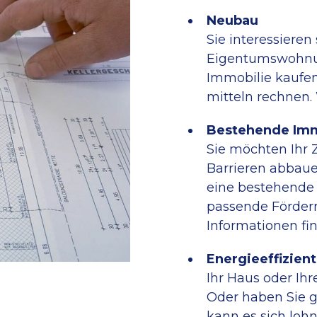
Neubau
Sie interessieren
Eigentums­wohnu
Immobilie kaufen
mitteln rechnen.
Bestehende Imm
Sie möchten Ihr 
Barrieren abbaue
eine bestehende 
passende Förder­m
Informationen fi
Energieeffizien
Ihr Haus oder Ih
Oder haben Sie g
kann es sich loh