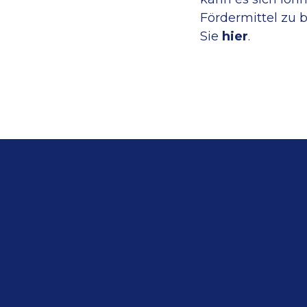
Förder­mittel zu
Sie
hier
.
se an unseren Lei
nkreter Auftrag: Wir zeigen Ihnen, welche unsere
u Ihrem Vorhaben passt. Kontaktieren Sie uns jetz