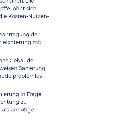
scheinen. Die
offe lohnt sich
 die Kosten-Nutzen-
Sanierung Bauernh
Beantragung der
rleichterung mit
, das Gebäude
tweisen Sanierung
bäude problemlos
anierung in Frage
ichtung zu
r als unnötige