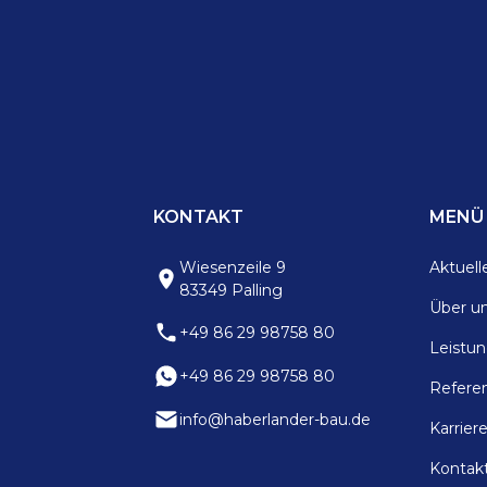
KONTAKT AUFNEHMEN
KONTAKT
MENÜ
Wiesenzeile 9
Aktuell
83349 Palling
Über u
+49 86 29 98758 80
Leistu
+49 86 29 98758 80
Refere
info@haberlander-bau.de
Karrier
Kontak