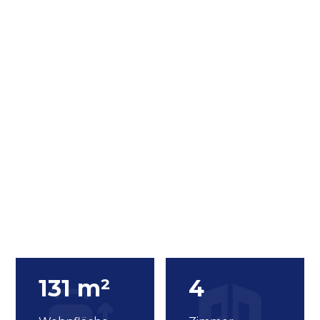
131 m²
4